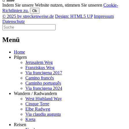
Indem Sie unsere Website nutzen, stimmen Sie unseren
Cookie-
Richtlinien zu.
Ok
© 2025 by streckenweise.de
Design: HTML5 UP
Impressum
Datenschutz
M
enü
Home
Pilgern
Jerusalem Weg
Franziskus Weg
Via francigena 2017
Camino francés
Caminho português
Via francigena 2024
Wandern / Radwandern
West Highland Way
Cinque Terre
Elbe Radweg
Via claudia augusta
Kreta
Reisen