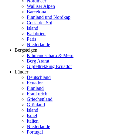
Nordmeer
Walliser Alpen
Barcelona
Finnland und Nordkap
Costa del Sol
Island
Kalabrien
Paris
Niederlande
Bergsteigen
Kilimandscharo & Meru
Berg Ararat
Gipfeltrekking Ecuador
Länder
Deutschland
Ecuador
Finnland
Frankreich
Griechenland
Grönland
Island
Israel
Italien
Niederlande
Portugal