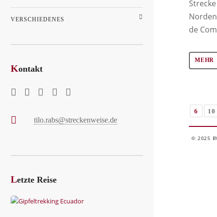
Strecke
Norden
VERSCHIEDENES
de Com
MEHR
K
ontakt
6
10
tilo.rabs@streckenweise.de
© 2025 B
L
etzte Reise