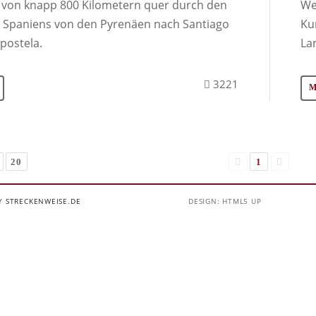
 von knapp 800 Kilometern quer durch den
We
 Spaniens von den Pyrenäen nach Santiago
Ku
postela.
La
3221
20
1
Y STRECKENWEISE.DE
DESIGN: HTML5 UP