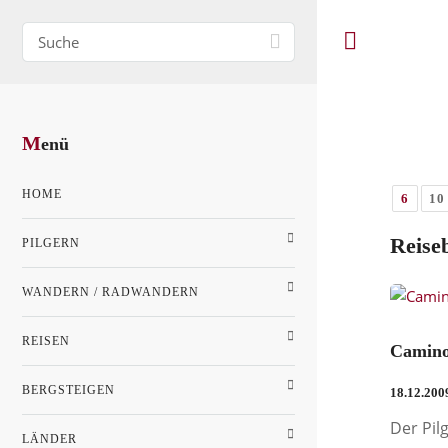
M
enü
HOME
6
10
Reise
PILGERN
WANDERN / RADWANDERN
REISEN
Camino
BERGSTEIGEN
18.12.200
Der Pil
LÄNDER