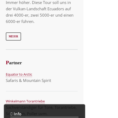
Immer höher. Diese Tour soll uns in
der Vulkan-Landschaft Ecuadors auf
drei 4000-er, zwei 5000-er und einen
6000-er führen.
MEHR
P
artner
Equator to Arctic
Safaris & Mountain Spirit
Winkelmann Torantriebe
Sachverständiger für Tore, Torantriebe,
Schranken, Poller uvm.
Info