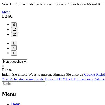
Von den 7 verschiedenen Routen auf den 5.895 m hohen Mount Kilima
Mehr
2492
6
10
20
1
×
Info
Indem Sie unsere Website nutzen, stimmen Sie unseren
Cookie-Richtl
© 2025 by streckenweise.de
Design: HTML5 UP
Impressum
Datens
M
enü
Home