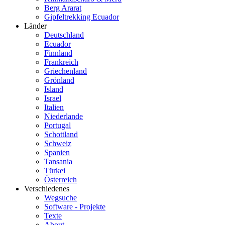
Berg Ararat
Gipfeltrekking Ecuador
Länder
Deutschland
Ecuador
Finnland
Frankreich
Griechenland
Grönland
Island
Israel
Italien
Niederlande
Portugal
Schottland
Schweiz
Spanien
Tansania
Türkei
Österreich
Verschiedenes
Wegsuche
Software - Projekte
Texte
About