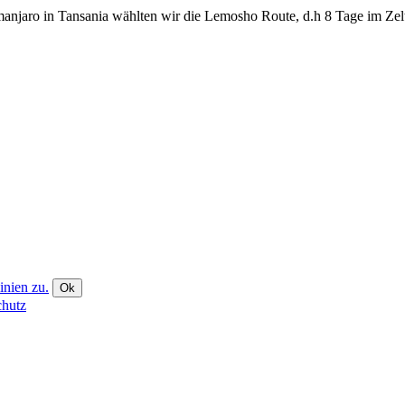
njaro in Tansania wählten wir die Lemosho Route, d.h 8 Tage im Zel
inien zu.
Ok
chutz