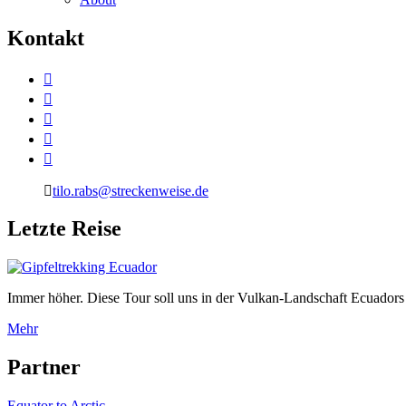
K
ontakt
tilo.rabs@streckenweise.de
L
etzte Reise
Immer höher. Diese Tour soll uns in der Vulkan-Landschaft Ecuadors 
Mehr
P
artner
Equator to Arctic