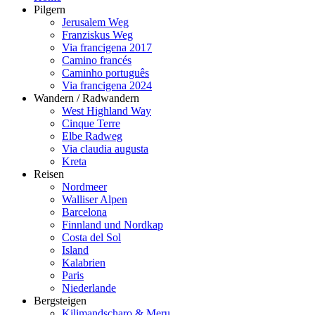
Pilgern
Jerusalem Weg
Franziskus Weg
Via francigena 2017
Camino francés
Caminho português
Via francigena 2024
Wandern / Radwandern
West Highland Way
Cinque Terre
Elbe Radweg
Via claudia augusta
Kreta
Reisen
Nordmeer
Walliser Alpen
Barcelona
Finnland und Nordkap
Costa del Sol
Island
Kalabrien
Paris
Niederlande
Bergsteigen
Kilimandscharo & Meru