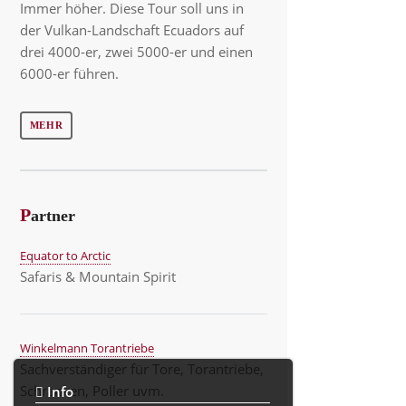
Immer höher. Diese Tour soll uns in
der Vulkan-Landschaft Ecuadors auf
drei 4000-er, zwei 5000-er und einen
6000-er führen.
MEHR
P
artner
Equator to Arctic
Safaris & Mountain Spirit
Winkelmann Torantriebe
Sachverständiger für Tore, Torantriebe,
Schranken, Poller uvm.
Info