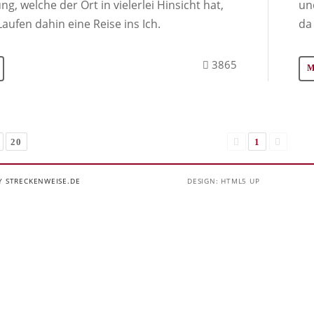
ng, welche der Ort in vielerlei Hinsicht hat,
un
Laufen dahin eine Reise ins Ich.
da
3865
20
1
Y STRECKENWEISE.DE
DESIGN: HTML5 UP