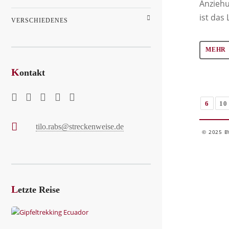
Anziehu
ist das 
VERSCHIEDENES
MEHR
K
ontakt
6
10
tilo.rabs@streckenweise.de
© 2025 B
L
etzte Reise