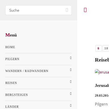
M
enü
HOME
6
10
Reise
PILGERN
WANDERN / RADWANDERN
REISEN
Jerusa
BERGSTEIGEN
29.03.201
Pilgern
LÄNDER