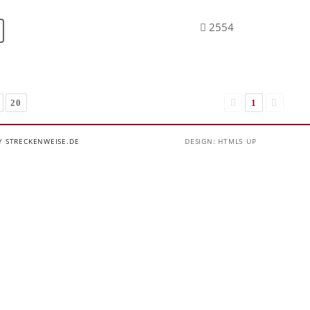
2554
20
1
Y STRECKENWEISE.DE
DESIGN: HTML5 UP