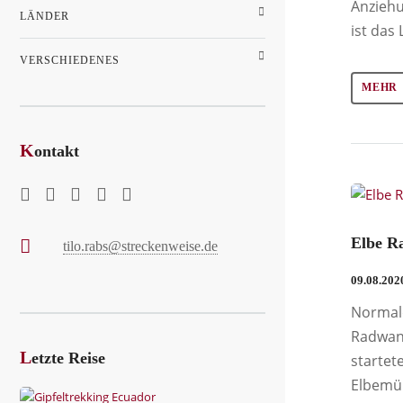
Anziehu
LÄNDER
ist das 
VERSCHIEDENES
MEHR
K
ontakt
Elbe R
tilo.rabs@streckenweise.de
09.08.202
Normale
Radwan
L
etzte Reise
startet
Elbemü