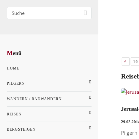
M
enü
6
10
HOME
Reise
PILGERN
WANDERN / RADWANDERN
Jerusa
REISEN
29.03.201
BERGSTEIGEN
Pilgern