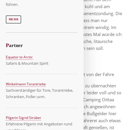
führen.
Oberdeck der Finnmaid war es nachts kühl und am
nächsten Tag erwartete mich eine Blasenentzündung. Die
Fähre machte ordentlich Betrieb, so dass man nur
MEHR
kurzzeitig auf's Deck konnte, es war extrem windig. Im
Nachhinein ist man meist klüger, nächstes Mal würde ich
in Tallinn übersetzen, zumal die polnische, litauische
P
artner
bzw. estnische Ostseeküste sehr schön sein soll.
Equator to Arctic
Safaris & Mountain Spirit
Helsinki - Espoo
Nach Abfahrt von der Fähre
Winkelmann Torantriebe
plante ich im Rastila Camping Helsinki zu übernachten
Sachverständiger für Tore, Torantriebe,
und Helsinki zu besuchen. Da war aber leider voll und so
Schranken, Poller uvm.
musste ich 30 km weiter auf den Sun Camping Oittaa
Espoo. Man sollte sich in Finnland gleich angewöhnen
die Geschwindigkeiten einzuhalten, die Bußgelder hier
Pilgerin Sigrid Strüber
tun richtig weh 😥. Deswegen ist die Fahrerei auch etwas
Erfahrene Pilgerin mit Angeboten rund
anstrengend, nur die schöne Landschaft genießen, ist