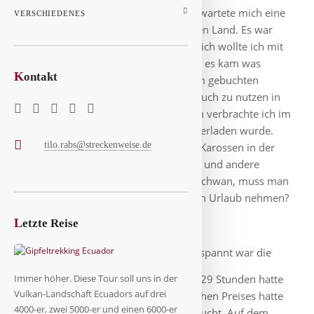
ans Nordkap. Mit dem Wohnmobil erwartete mich eine
VERSCHIEDENES
entspannte Reise in einem entspannten Land. Es war
ungewohnt allein zu reisen, ursprünglich wollte ich mit
zur Tour de France Manu fahren, aber es kam was
K
ontakt
dazwischen. Nun stand ich da mit dem gebuchten
Wohnmobil und entschied mich das auch zu nutzen in
den Weiten Finnlands. Etwa 4 Stunden verbrachte ich im
Fährhafen ehe mein kleiner Camper verladen wurde.
tilo.rabs@streckenweise.de
Hier standen auch schon erste Luxus-Karossen in der
Schlange, ein ausgebauter Allrad-LKW und andere
überlange Wohnmobile. Mein lieber Schwan, muss man
seinen gesamten Hausstand mit in den Urlaub nehmen?
🙂
L
etzte Reise
Weniger entspannt war die
Hinreise mit der Fähre. 1132 km und 29 Stunden hatte
Immer höher. Diese Tour soll uns in der
Vulkan-Landschaft Ecuadors auf drei
ich unterschätzt. Wegen des schon hohen Preises hatte
4000-er, zwei 5000-er und einen 6000-er
ich keine Kabine, nur Schlafsessel gebucht. Auf dem