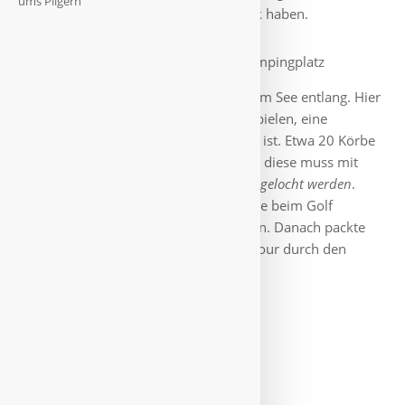
ums Pilgern
nicht. Möglichst Tacho immer im Blick haben.
Auf dem Campingplatz
angekommen, wanderte ich erstmal am See entlang. Hier
sah ich das erste Mal Leute Discgolf spielen, eine
Trendsportart, die hier sehr verbreitet ist. Etwa 20 Körbe
mit Ketten stehen da auf der Wiese, in diese muss mit
unterschiedlichen Frisbeescheiben
eingelocht werden
.
Nach bestimmten Regeln natürlich, wie beim Golf
gewinnt der mit den wenigsten Würfen. Danach packte
ich das Fahrrad aus für eine längere Tour durch den
ausgedehnten Wald hier.